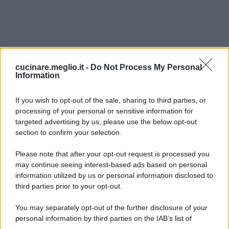
cucinare.meglio.it -
Do Not Process My Personal
Information
If you wish to opt-out of the sale, sharing to third parties, or
processing of your personal or sensitive information for
targeted advertising by us, please use the below opt-out
section to confirm your selection.
Please note that after your opt-out request is processed you
may continue seeing interest-based ads based on personal
information utilized by us or personal information disclosed to
third parties prior to your opt-out.
You may separately opt-out of the further disclosure of your
personal information by third parties on the IAB’s list of