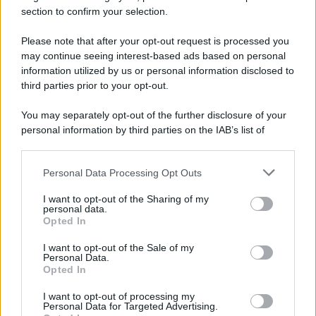
section to confirm your selection.
Please note that after your opt-out request is processed you
may continue seeing interest-based ads based on personal
information utilized by us or personal information disclosed to
third parties prior to your opt-out.
You may separately opt-out of the further disclosure of your
personal information by third parties on the IAB’s list of
downstream participants.
Personal Data Processing Opt Outs
This information may also be disclosed by us to third parties
on the IAB’s List of Downstream Participants that may further
I want to opt-out of the Sharing of my
disclose it to other third parties.
RICEVI GLI AGGIORNAMENTI
personal data.
Opted In
Please note that this website/app uses one or more Google
services and may gather and store information including but
I want to opt-out of the Sale of my
Inserisci la tua migliore e-mail
Personal Data.
not limited to your visit or usage behaviour. You may click to
Opted In
grant or deny consent to Google and its third-party tags to
use your data for below specified purposes in below Google
E-
I want to opt-out of processing my
OK
consent section.
Personal Data for Targeted Advertising.
mail