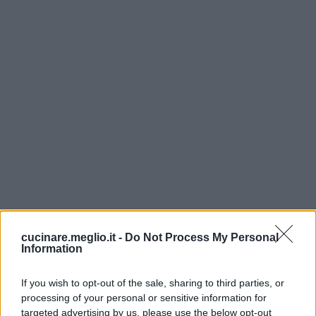
cucinare.meglio.it -
Do Not Process My Personal
Information
If you wish to opt-out of the sale, sharing to third parties, or
processing of your personal or sensitive information for
targeted advertising by us, please use the below opt-out