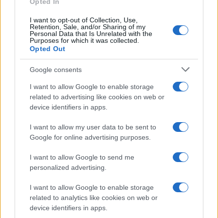
Opted In
I want to opt-out of Collection, Use,
Retention, Sale, and/or Sharing of my
Personal Data that Is Unrelated with the
Purposes for which it was collected.
Opted Out
Google consents
I want to allow Google to enable storage
related to advertising like cookies on web or
device identifiers in apps.
I want to allow my user data to be sent to
Google for online advertising purposes.
I want to allow Google to send me
personalized advertising.
RICETTE
APPROFONDIMENTI
I want to allow Google to enable storage
Ricetta della settimana
Indici glicemici
related to analytics like cookies on web or
Ricette per categoria
Ricongelare gli alimenti
device identifiers in apps.
Le ricette più cucinate
Pizza: forno a legna o elettrico?