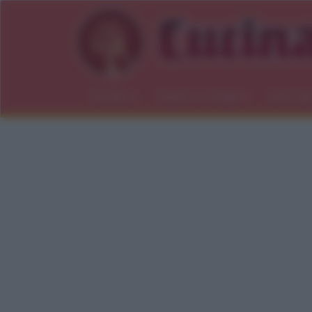
Ricette
Salute e consigli
Indici gl