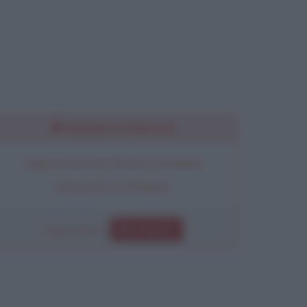
Seguimi su Pinterest
Segui la bacheca Ricette di Stefano
Moraschini su Pinterest.
Segui anche su
Instagram