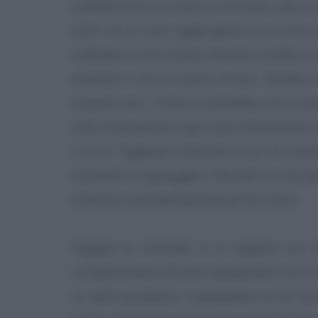
metteteci l'uovo, il tuorlo, lo zucchero, sale e va
tutto con le mani, aggiungendo se occorre a
mettetela in una ciotola infarinata, incidete l
infarinato e con un panno di lana. Tenetelo 
l'impasto per 2 minuti e stendetelo con il matt
volte, ristendendolo ogni volta e infarinandolo 
1/2 cm. Tagliatela a dischetti di 4,5 cm usand
bicchierino e appoggiate i dischetti su una pl
infarinato e lasciateli riposare per 60 minuti.
Friggete le ciambelle in un tegame con a
completamente immerse spingendole con il mes
su carta assorbente, cospargetele con un cucc