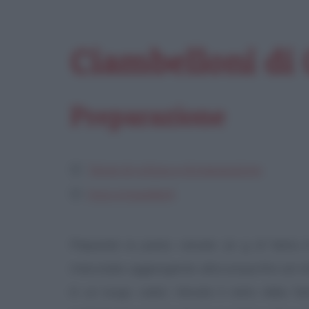
Ciambelloni di
Preparazione
Tempi di cottura e di preparazione
Dosi e ingredienti
Preparate la pasta: versate 30 g di farina in
mescolate, aggiungendo altra acqua fino ad ott
in un luogo caldo. Versate il resto della far