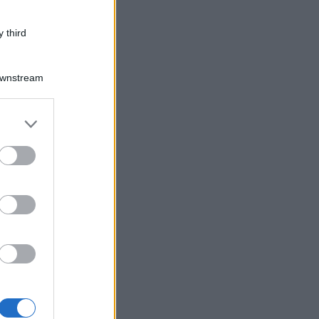
 third
Downstream
er and store
to grant or
ed purposes