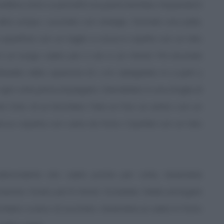
nillina, burro a pezzetti e la pasta lievitata. Impastate il
ltra acqua. Lavorate con energia, formate una palla,
a superficie con un taglio a croce e coprite con un telo
in un luogo caldo per 2 ore e 30 minuti. Poi lavorate
arello dello spessore di 1 cm, ripiegatelo in 2 parti 3
ogni volta prima di piegarlo. Stendetelo in una sfoglia di
o l'orlo di un bicchiere. Fate un foro al centro con un
acca coperta con carta da forno. Copriteli con un telo
bbondante olio caldo poche per volta, tenendole
tolo forato per 8 minuti. Scolatele, fatele asciugare
hiaino scarso di zucchero, tenendole al caldo in forno