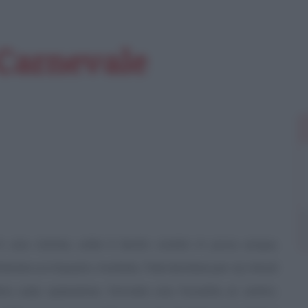
 Carnevale
 una ciotola, unite il lievito sciolto in poca acqua,
enere un impasto morbido. Fate lievitare per 25 minuti
ina sulla spianatoia, formate una fossetta al centro,