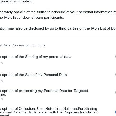
 prior to your opt-out.
rately opt-out of the further disclosure of your personal information by
he IAB’s list of downstream participants.
tion may also be disclosed by us to third parties on the IAB’s List of 
 that may further disclose it to other third parties.
 that this website/app uses one or more Google services and may gath
l Data Processing Opt Outs
including but not limited to your visit or usage behaviour. You may click 
 to Google and its third-party tags to use your data for below specifi
o opt-out of the Sharing of my personal data.
ogle consent section.
In
o opt-out of the Sale of my Personal Data.
CETTA OGNI SETTIMANA
In
riviti gratis
to opt-out of processing my Personal Data for Targeted
ing.
In
o opt-out of Collection, Use, Retention, Sale, and/or Sharing
E-
ersonal Data that Is Unrelated with the Purposes for which it
OK
lected.