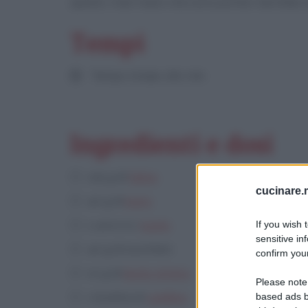
spento, man mano che sono pronte. Servitele s
Tempi
Tempo totale:
180 min
Ingredienti e dosi
125 g di
farina
cucinare.m
40 g di
burro
1 uovo e 1
tuorlo
If you wish 
sensitive in
40 g di zucchero
confirm your
10 g di
lievito di birra
Please note
1 bustina di
vanillina
based ads b