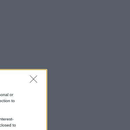
sonal or
ection to
nterest-
closed to