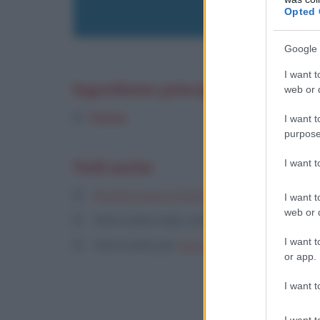
Opted 
Google 
I want t
Ingrediente principale
web or d
Farina
I want t
purpose
Vedi anche
I want 
Ricette a base di farina
I want t
web or d
Altre ricette nella categoria:
Dolci e dessert
I want t
Altre ricette per
Carnevale
or app.
I want t
I want t